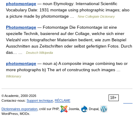
photomontage
— noun Etymology: International Scientific
Vocabulary Date: 1931 montage using photographic images; also
a picture made by photomontage …
New Collegiate Dictionary
Photomontage
— Fotomontage Die Fotomontage ist eine
spezielle Technik, basierend auf der Collage, welche sich einer
Vielzahl von fotografischer Materialen bedient, wie zum Beispiel
Ausschnitten aus Zeitschriften oder selbst gefertigten Fotos. Durch
das… …
Deutsch Wikipedia
photomontage
— noun a) A composite image combining two or
more photographs b) The art of constructing such images …
Wiktionary
© Academic, 2000-2026
18+
Contactez-nous:
Support technique
,
RÉCLAME
Dictionnaires exportation
, créé sur PHP,
Joomla,
Drupal,
WordPress, MODx.