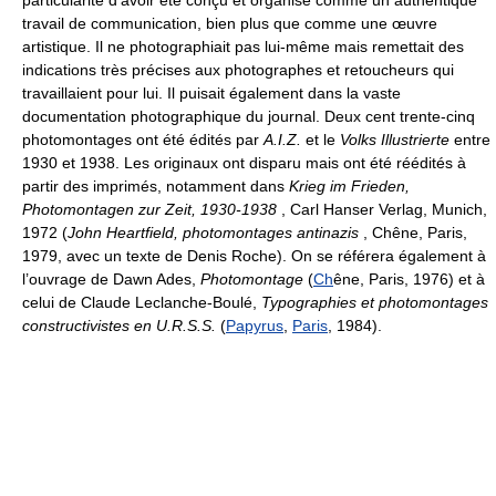
particularité d’avoir été conçu et organisé comme un authentique
travail de communication, bien plus que comme une œuvre
artistique. Il ne photographiait pas lui-même mais remettait des
indications très précises aux photographes et retoucheurs qui
travaillaient pour lui. Il puisait également dans la vaste
documentation photographique du journal. Deux cent trente-cinq
photomontages ont été édités par
A.I.Z.
et le
Volks Illustrierte
entre
1930 et 1938. Les originaux ont disparu mais ont été réédités à
partir des imprimés, notamment dans
Krieg im Frieden,
Photomontagen zur Zeit, 1930-1938
, Carl Hanser Verlag, Munich,
1972 (
John Heartfield, photomontages antinazis
, Chêne, Paris,
1979, avec un texte de Denis Roche). On se référera également à
l’ouvrage de Dawn Ades,
Photomontage
(
Ch
êne, Paris, 1976) et à
celui de Claude Leclanche-Boulé,
Typographies et photomontages
constructivistes en U.R.S.S.
(
Papyrus
,
Paris
, 1984).