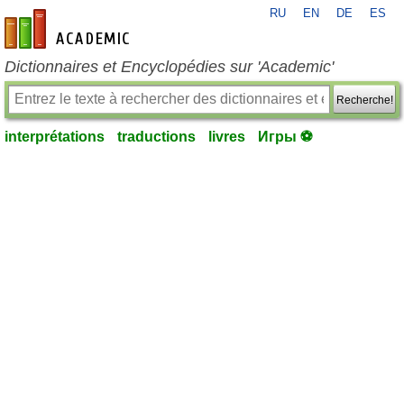
RU
EN
DE
ES
fr-academic.com
Dictionnaires et Encyclopédies sur 'Academic'
Recherche!
interprétations
traductions
livres
Игры ⚽