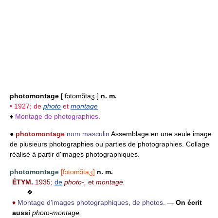
photomontage
[ fɔtomɔ̃taʒ ]
n. m.
• 1927; de
photo
et
montage
♦
Montage de photographies.
●
photomontage
nom masculin
Assemblage en une seule image
de plusieurs photographies ou parties de photographies. Collage
réalisé à partir d'images photographiques.
photomontage
[fɔtomɔ̃taʒ]
n. m.
ÉTYM.
1935;
de
photo-,
et
montage.
❖
♦
Montage d'images photographiques, de photos.
—
On écrit
aussi
photo-montage.