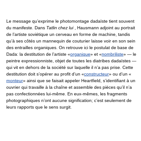
Le message qu’exprime le photomontage dadaïste tient souvent
du manifeste. Dans
Tatlin chez lui
, Hausmann adjoint au portrait
de l’artiste soviétique un cerveau en forme de machine, tandis
qu’à ses côtés un mannequin de couturier laisse voir en son sein
des entrailles organiques. On retrouve ici le postulat de base de
Dada: la destitution de l’artiste «
organique
» et «
nombriliste
» — le
peintre expressionniste, objet de toutes les diatribes dadaïstes —
qui vit en dehors de la société sur laquelle il n’a pas prise. Cette
destitution doit s’opérer au profit d’un «
constructeur
» ou d’un «
monteur
» ainsi que se faisait appeler Heartfield, s’identifiant à un
ouvrier qui travaille à la chaîne et assemble des pièces qu’il n’a
pas confectionnées lui-même. En eux-mêmes, les fragments
photographiques n’ont aucune signification; c’est seulement de
leurs rapports que le sens surgit.