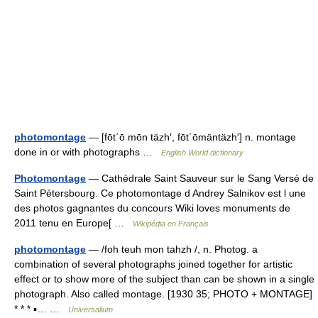
photomontage
— [fōt΄ō mōn täzh′, fōt΄ōmäntäzh′] n. montage
done in or with photographs …
English World dictionary
Photomontage
— Cathédrale Saint Sauveur sur le Sang Versé de
Saint Pétersbourg. Ce photomontage d Andrey Salnikov est l une
des photos gagnantes du concours Wiki loves monuments de
2011 tenu en Europe[ …
Wikipédia en Français
photomontage
— /foh teuh mon tahzh /, n. Photog. a
combination of several photographs joined together for artistic
effect or to show more of the subject than can be shown in a single
photograph. Also called montage. [1930 35; PHOTO + MONTAGE]
* * * ▪… …
Universalium