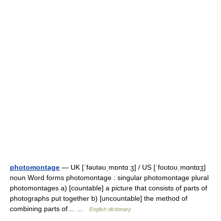
photomontage
— UK [ˈfəʊtəʊˌmɒntɑːʒ] / US [ˈfoʊtoʊˌmɑntɑʒ]
noun Word forms photomontage : singular photomontage plural
photomontages a) [countable] a picture that consists of parts of
photographs put together b) [uncountable] the method of
combining parts of… …
English dictionary